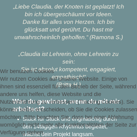
„Liebe Claudia, der Knoten ist geplatzt! Ich
bin ich übergeschäumt vor Ideen.
Danke für alles von Herzen. Ich bin
glücksatt und gerührt. Du hast mir
unwahrscheinlich geholfen.“ (Ramona S.)
„Claudia ist Lehrerin, ohne Lehrerin zu
sein:
Sie ist absolut kompetent, engagiert,
Wir benutzen Cookies
empathisch!“
Wir nutzen Cookies auf unserer Website. Einige von
(Britta H.)
ihnen sind essenziell für den Betrieb der Seite, während
andere uns helfen, diese Website und die
Was du gewinnst, wenn du mit mir
Nutzererfahrung zu verbessern (Tracking Cookies). Sie
arbeitest?
können selbst entscheiden, ob Sie die Cookies zulasse
möchten. Bitte beachten Sie, dass bei einer Ablehnung
Stück für Stück und engmaschig durch
womöglich nicht mehr alle Funktionalitäten der Seite zur
den 14tägigen Rhythmus begleitet,
Verfügung stehen.
wächst dein Projekt langsam.