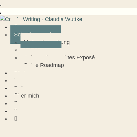
Schreibmentoring
Verlagsbewerbung
1:1 Mentoring
Dein marktgerechtes Exposé
Deine Roadmap
Bücher
Lesungen
Referenzen
Über mich